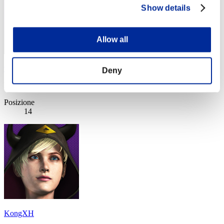
Show details
Allow all
teppan2
Deny
Punteggio:Lv:1/04'48"00
Posizione
14
KongXH