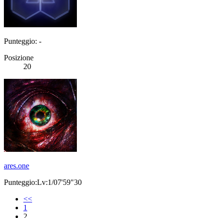
Punteggio: -
Posizione
20
ares.one
Punteggio:Lv:1/07'59"30
<<
1
2