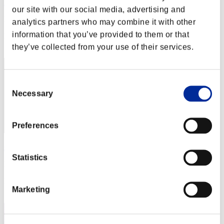
Nevalyn
our site with our social media, advertising and
Punteggio:Lv:1/04'32"81
analytics partners who may combine it with other
information that you’ve provided to them or that
Posizione
12
they’ve collected from your use of their services.
Consent
Necessary
Selection
Preferences
sathira7
Statistics
Punteggio:Lv:1/04'39"05
Posizione
Marketing
13