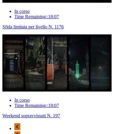
In corso
Time Remaining::18:07
Sfida limitata per livello N. 1176
In corso
Time Remaining::18:07
Weekend sopravvissuti N. 197