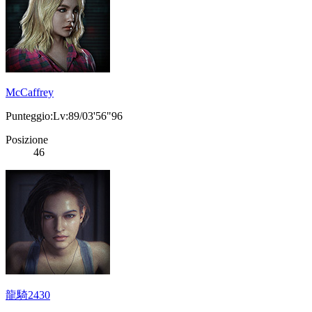
McCaffrey
Punteggio:Lv:89/03'56"96
Posizione
46
龍騎2430