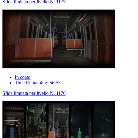
Sfida limitata per livello N. 1175
In corso
Time Remaining::56:55
Sfida limitata per livello N. 1176