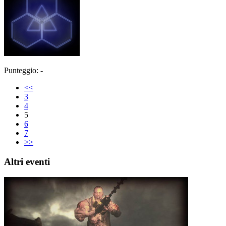
Punteggio: -
<<
3
4
5
6
7
>>
Altri eventi