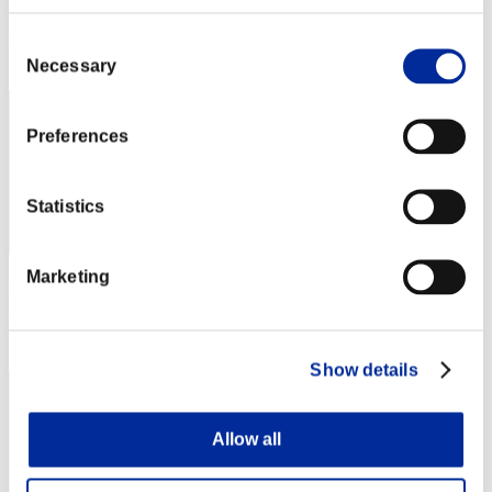
Punteggio: -
Consent
Posizione
62
Necessary
Selection
Preferences
Statistics
Marketing
Punteggio: -
Posizione
63
Show details
Allow all