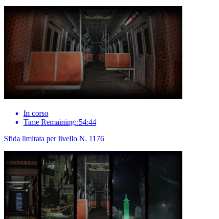
In corso
Time Remaining::54:44
Sfida limitata per livello N. 1176