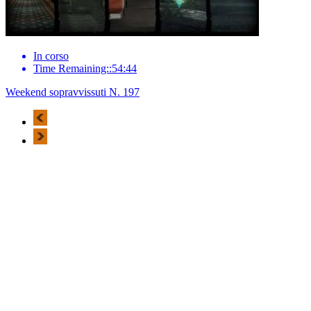
In corso
Time Remaining::54:44
Weekend sopravvissuti N. 197