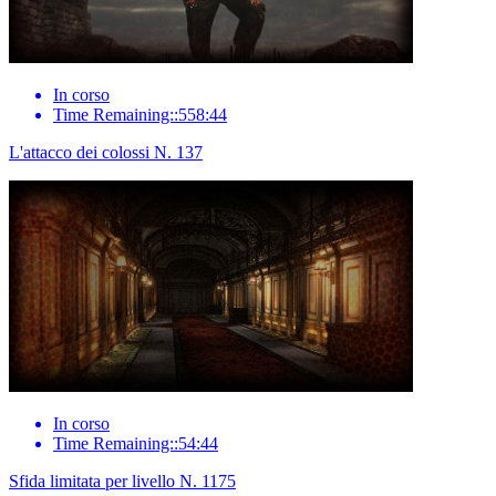
In corso
Time Remaining::558:44
L'attacco dei colossi N. 137
In corso
Time Remaining::54:44
Sfida limitata per livello N. 1175