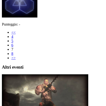
Punteggio: -
<<
4
5
6
7
8
>>
Altri eventi