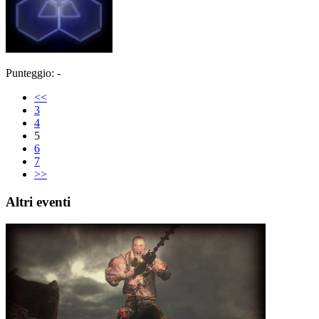
Punteggio: -
<<
3
4
5
6
7
>>
Altri eventi