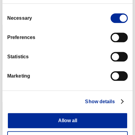
Punteggio: -
Consent
Posizione
42
Necessary
Selection
Preferences
Statistics
Marketing
Punteggio: -
Posizione
43
Show details
Allow all