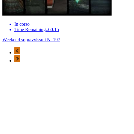
In corso
Time Remaining::60:15
Weekend sopravvissuti N. 197