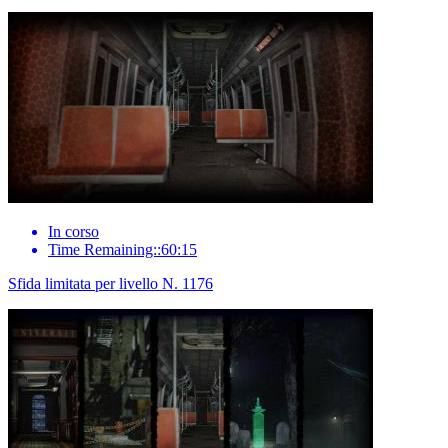
In corso
Time Remaining::60:15
Sfida limitata per livello N. 1176