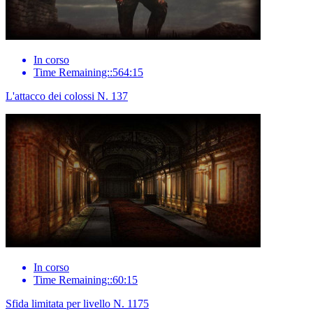
In corso
Time Remaining::564:15
L'attacco dei colossi N. 137
In corso
Time Remaining::60:15
Sfida limitata per livello N. 1175