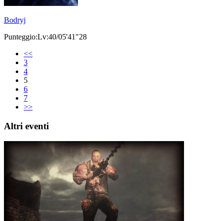
Bodryj
Punteggio:Lv:40/05'41"28
<<
3
4
5
6
7
>>
Altri eventi