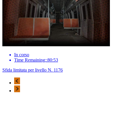
In corso
Time Remaining::80:53
Sfida limitata per livello N. 1176