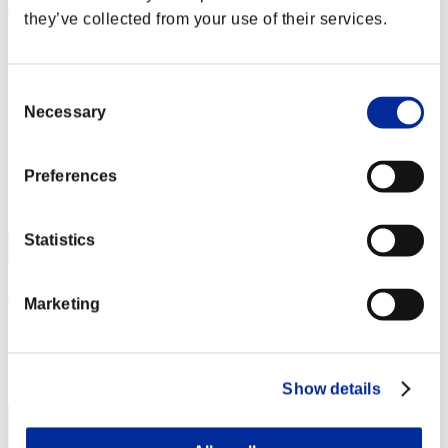
SherryBirkin6834
they’ve collected from your use of their services.
Punteggio:Lv:20/09'46"15
Posizione
42
Consent
Necessary
Selection
Preferences
Statistics
scorpion_ka
Marketing
Punteggio:Lv:20/10'50"85
Posizione
43
Show details