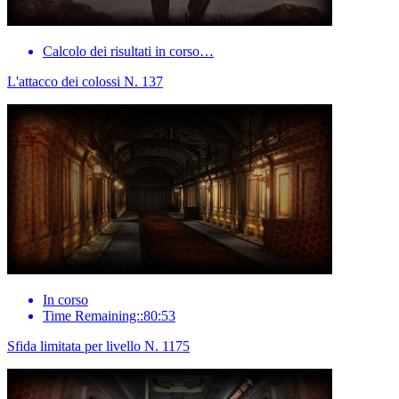
Calcolo dei risultati in corso…
L'attacco dei colossi N. 137
In corso
Time Remaining::80:53
Sfida limitata per livello N. 1175