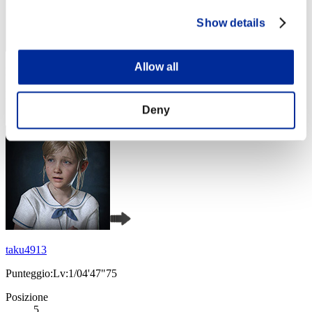
Show details
Allow all
Punteggio: -
Posizione
4
Deny
taku4913
Punteggio:Lv:1/04'47"75
Posizione
5