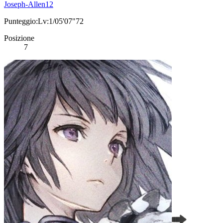
Joseph-Allen12
Punteggio:Lv:1/05'07"72
Posizione
7