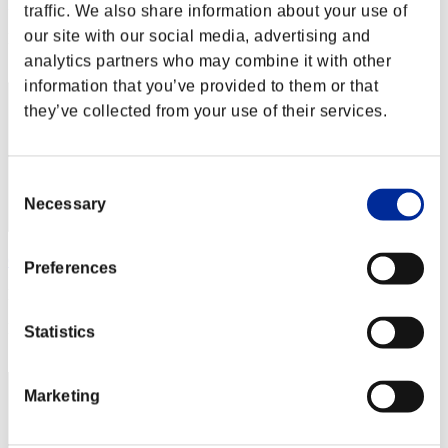
Punteggio: -
traffic. We also share information about your use of
our site with our social media, advertising and
Posizione
2
analytics partners who may combine it with other
information that you’ve provided to them or that
they’ve collected from your use of their services.
Consent
Necessary
Selection
GrimReaper
Preferences
Punteggio:Lv:1/03'58"46
Posizione
Statistics
3
Marketing