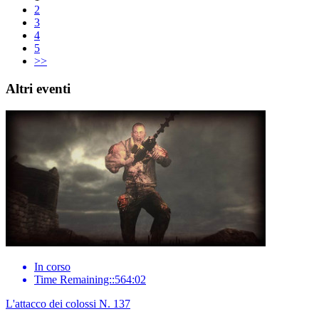
2
3
4
5
>>
Altri eventi
In corso
Time Remaining::564:02
L'attacco dei colossi N. 137