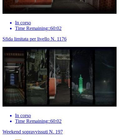
In corso
Time Remaining::60:02
Sfida limitata per livello N. 1176
In corso
Time Remaining::60:02
Weekend sopravvissuti N. 197