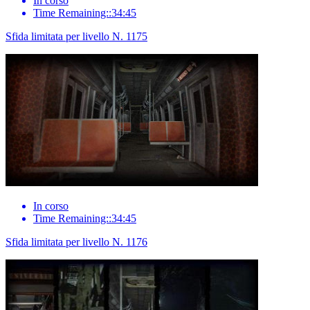
In corso
Time Remaining::34:45
Sfida limitata per livello N. 1175
In corso
Time Remaining::34:45
Sfida limitata per livello N. 1176