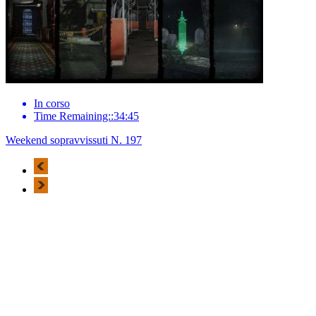
In corso
Time Remaining::34:45
Weekend sopravvissuti N. 197