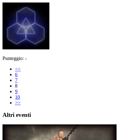
Punteggio: -
<<
6
7
8
9
10
>>
Altri eventi