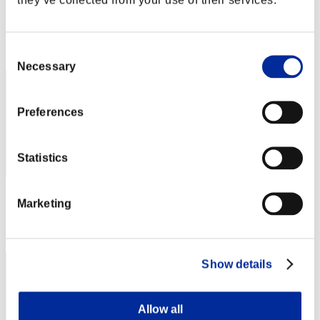
Punteggio:Lv:1/09'18"55
Posizione
Consent
72
Necessary
Selection
Preferences
Statistics
Punteggio: -
Marketing
Posizione
73
Show details
Allow all