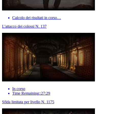
Calcolo dei risultati in corso…
L'attacco dei colossi N. 137
In corso
Time Remaining::27:29
Sfida limitata per livello N. 1175