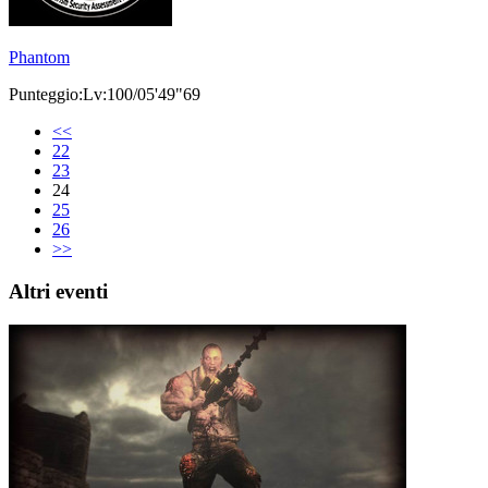
Phantom
Punteggio:Lv:100/05'49"69
<<
22
23
24
25
26
>>
Altri eventi