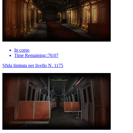
In corso
Time Remaining::76:07
Sfida limitata per livello N. 1175