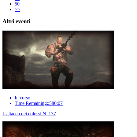
50
>>
Altri eventi
In corso
Time Remaining::580:07
L'attacco dei colossi N. 137