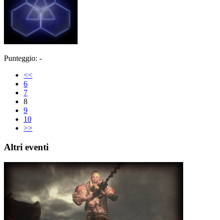
Punteggio: -
<<
6
7
8
9
10
>>
Altri eventi