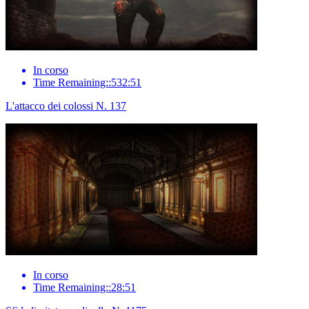
In corso
Time Remaining::532:51
L'attacco dei colossi N. 137
In corso
Time Remaining::28:51