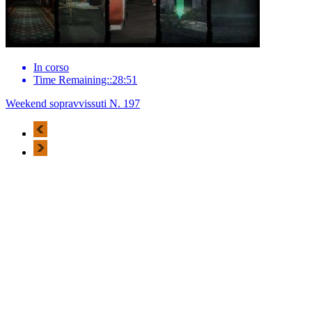
In corso
Time Remaining::28:51
Weekend sopravvissuti N. 197