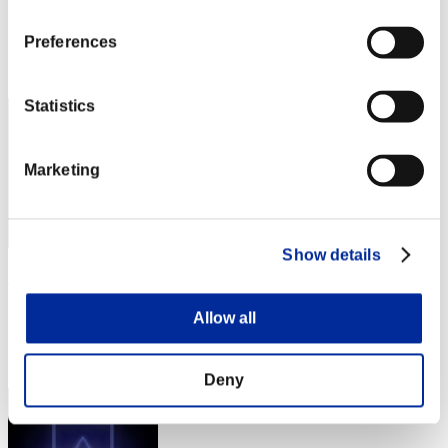
Punteggio:Missions30/55'35"96
Preferences
Posizione
32
Statistics
Marketing
Show details
katsu34
Punteggio:Missions30/55'56"27
Allow all
Posizione
33
Deny