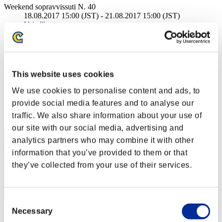
Weekend sopravvissuti N. 40
18.08.2017 15:00 (JST) - 21.08.2017 15:00 (JST)
Vai all'evento
Singolo
Co-op
(Le classifiche sono aggiornate ogni 6 ore)
This website uses cookies
Classifiche
We use cookies to personalise content and ads, to
provide social media features and to analyse our
Posizione
31
traffic. We also share information about your use of
our site with our social media, advertising and
analytics partners who may combine it with other
information that you’ve provided to them or that
they’ve collected from your use of their services.
Consent
Necessary
Selection
A Girl