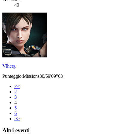
40
Vlherg
Punteggio:Missions30/59'09"63
<<
2
3
4
5
6
>>
Altri eventi