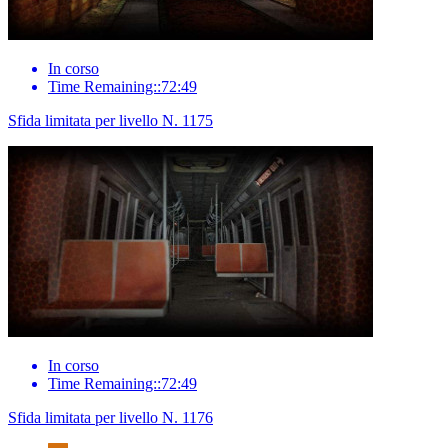
In corso
Time Remaining::72:49
Sfida limitata per livello N. 1175
In corso
Time Remaining::72:49
Sfida limitata per livello N. 1176