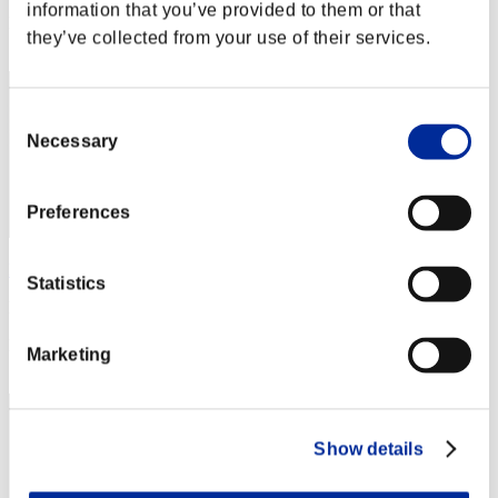
information that you’ve provided to them or that
Posizione
they’ve collected from your use of their services.
252
Consent
Necessary
Selection
Preferences
Higlert97
Statistics
Punteggio:Lv:100/03'03"76
Posizione
Marketing
253
Show details