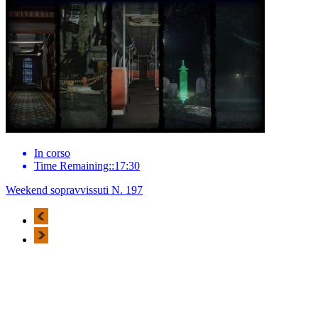
In corso
Time Remaining::17:30
Weekend sopravvissuti N. 197