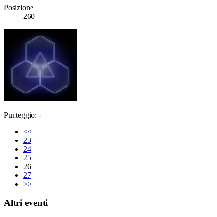
Posizione
260
Punteggio: -
<<
23
24
25
26
27
>>
Altri eventi