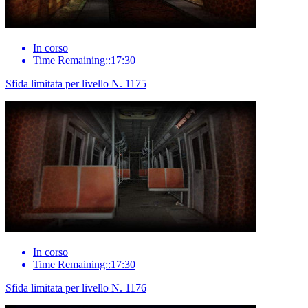
In corso
Time Remaining::17:30
Sfida limitata per livello N. 1175
In corso
Time Remaining::17:30
Sfida limitata per livello N. 1176