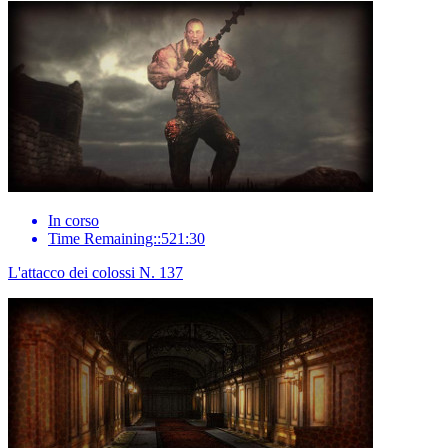
In corso
Time Remaining::521:30
L'attacco dei colossi N. 137