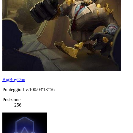
BigBoyDan
Punteggio:Lv:100/03'13"56
Posizione
256