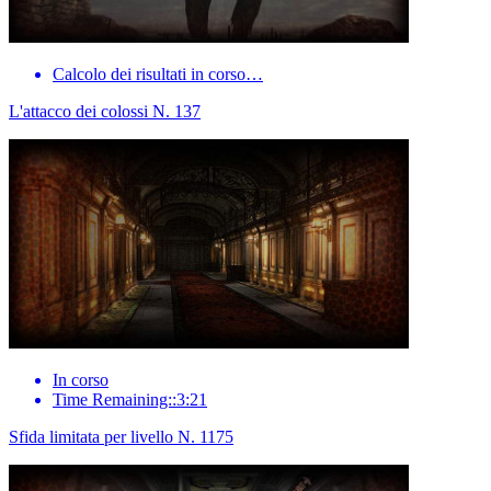
Calcolo dei risultati in corso…
L'attacco dei colossi N. 137
In corso
Time Remaining::3:21
Sfida limitata per livello N. 1175