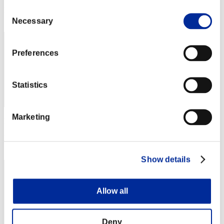
Consent
Posizione
72
Necessary
Selection
Preferences
Statistics
Marketing
Punteggio: -
Posizione
73
Show details
Allow all
Deny