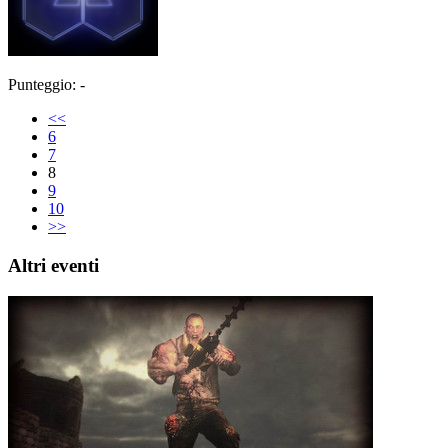
Punteggio: -
<<
6
7
8
9
10
>>
Altri eventi