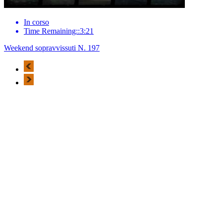
In corso
Time Remaining::3:21
Weekend sopravvissuti N. 197