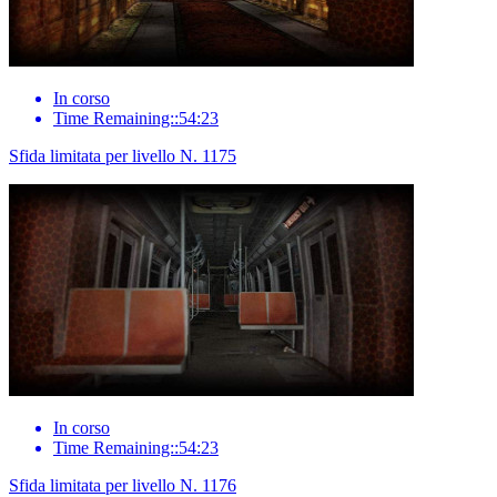
In corso
Time Remaining::54:23
Sfida limitata per livello N. 1175
In corso
Time Remaining::54:23
Sfida limitata per livello N. 1176