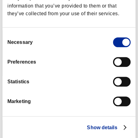
information that you’ve provided to them or that
Punteggio:Lv:1/02'25"90
they’ve collected from your use of their services.
Posizione
2
Consent
Necessary
Selection
Preferences
Statistics
燕雀安んぞ鴻鵠の志を知らんや
Punteggio:Lv:1/02'26"03
Marketing
Posizione
3
Show details