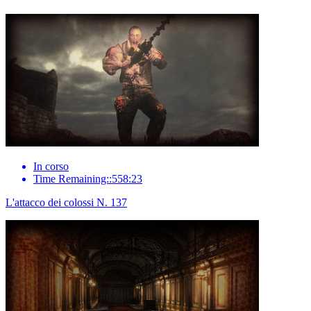
In corso
Time Remaining::558:23
L'attacco dei colossi N. 137