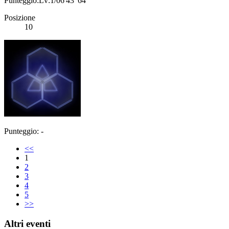
Punteggio:Lv:1/06'43"64
Posizione
10
Punteggio: -
<<
1
2
3
4
5
>>
Altri eventi