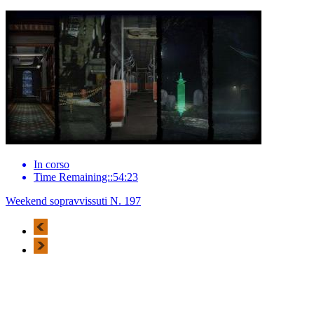
In corso
Time Remaining::54:23
Weekend sopravvissuti N. 197