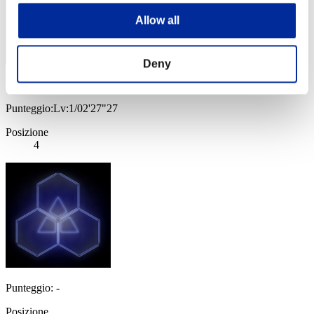
Allow all
Deny
CarvedBard4
Punteggio:Lv:1/02'27"27
Posizione
4
Punteggio: -
Posizione