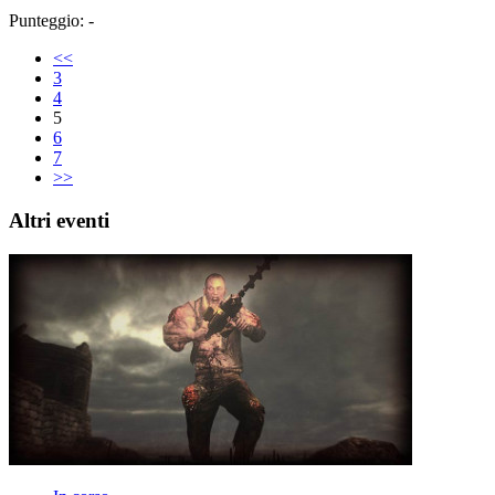
Punteggio: -
<<
3
4
5
6
7
>>
Altri eventi