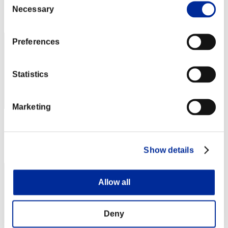
Necessary
Selection
Posizione
42
Preferences
Statistics
Marketing
Punteggio: -
Posizione
Show details
43
Allow all
Deny