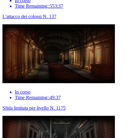
In corso
Time Remaining::553:37
L'attacco dei colossi N. 137
In corso
Time Remaining::49:37
Sfida limitata per livello N. 1175