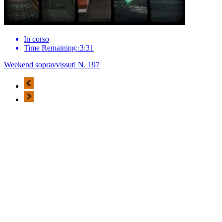
In corso
Time Remaining::3:31
Weekend sopravvissuti N. 197