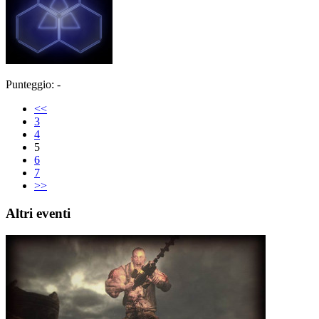
Punteggio: -
<<
3
4
5
6
7
>>
Altri eventi