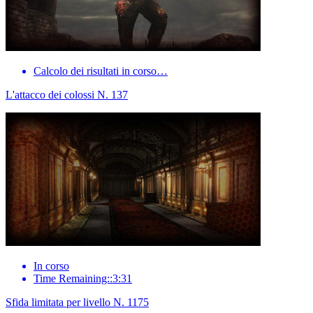
Calcolo dei risultati in corso…
L'attacco dei colossi N. 137
In corso
Time Remaining::3:31
Sfida limitata per livello N. 1175