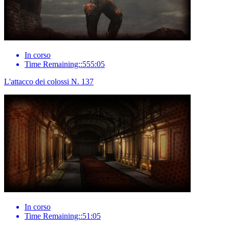
In corso
Time Remaining::555:05
L'attacco dei colossi N. 137
In corso
Time Remaining::51:05