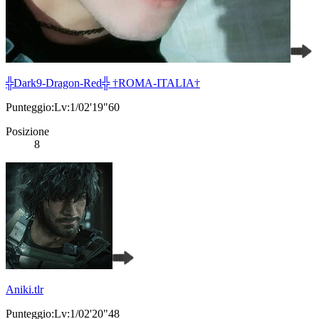
╬Dark9-Dragon-Red╬ †ROMA-ITALIA†
Punteggio:Lv:1/02'19"60
Posizione
8
Aniki.tlr
Punteggio:Lv:1/02'20"48