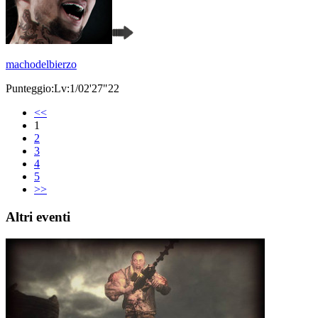
machodelbierzo
Punteggio:Lv:1/02'27"22
<<
1
2
3
4
5
>>
Altri eventi