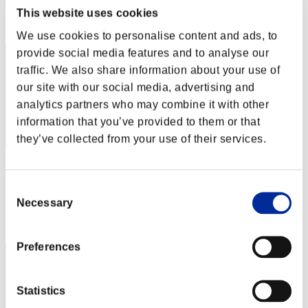
This website uses cookies
Posizione
2
We use cookies to personalise content and ads, to
provide social media features and to analyse our
traffic. We also share information about your use of
our site with our social media, advertising and
analytics partners who may combine it with other
information that you’ve provided to them or that
they’ve collected from your use of their services.
aomiso
Consent
Punteggio:Lv:1/01'48"12
Necessary
Selection
Posizione
3
Preferences
Statistics