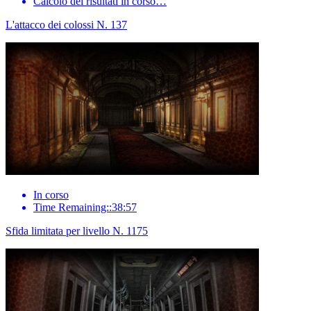
Calcolo dei risultati in corso…
L'attacco dei colossi N. 137
In corso
Time Remaining::38:57
Sfida limitata per livello N. 1175