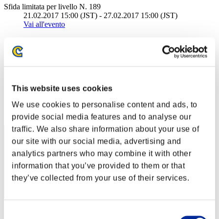
Sfida limitata per livello N. 189
21.02.2017 15:00 (JST) - 27.02.2017 15:00 (JST)
Vai all'evento
Singolo
Co-op
(Le classifiche sono aggiornate ogni 6 ore)
Classifiche
This website uses cookies
Posizione
We use cookies to personalise content and ads, to
351
provide social media features and to analyse our
traffic. We also share information about your use of
our site with our social media, advertising and
analytics partners who may combine it with other
information that you’ve provided to them or that
they’ve collected from your use of their services.
Punteggio: -
Consent