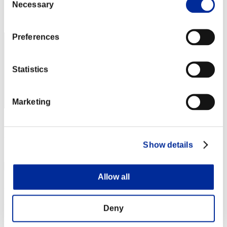
Necessary
Selection
Posizione
352
Preferences
Statistics
Marketing
Punteggio: -
Posizione
Show details
353
Allow all
guitou8712
Punteggio:Lv:75/02'59"29
Deny
Posizione