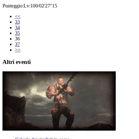
Punteggio:Lv:100/02'27"15
<<
33
34
35
36
37
>>
Altri eventi