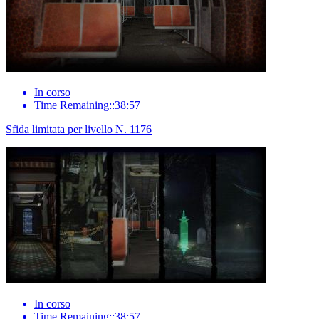
In corso
Time Remaining::38:57
Sfida limitata per livello N. 1176
In corso
Time Remaining::38:57