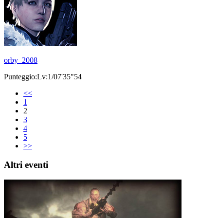
orby_2008
Punteggio:Lv:1/07'35"54
<<
1
2
3
4
5
>>
Altri eventi