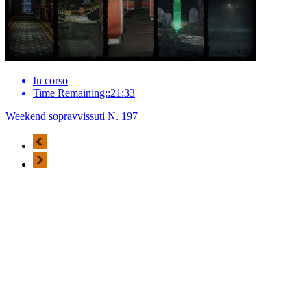
In corso
Time Remaining::21:33
Weekend sopravvissuti N. 197