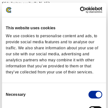
Sfida limitata per livello N. 152
04.10.2016 15:00 (JST) - 10.10.2016 15:00 (JST)
Vai all'evento
Singolo
Co-op
This website uses cookies
(Le classifiche sono aggiornate ogni 6 ore)
We use cookies to personalise content and ads, to
Classifiche
provide social media features and to analyse our
traffic. We also share information about your use of
Posizione
our site with our social media, advertising and
51
analytics partners who may combine it with other
information that you’ve provided to them or that
they’ve collected from your use of their services.
Consent
Necessary
Selection
JunRena