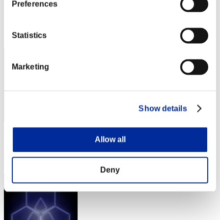
Preferences
Punteggio:Lv:1/07'31"15
Posizione
Statistics
52
Marketing
Show details
Punteggio: -
Allow all
Posizione
53
Deny