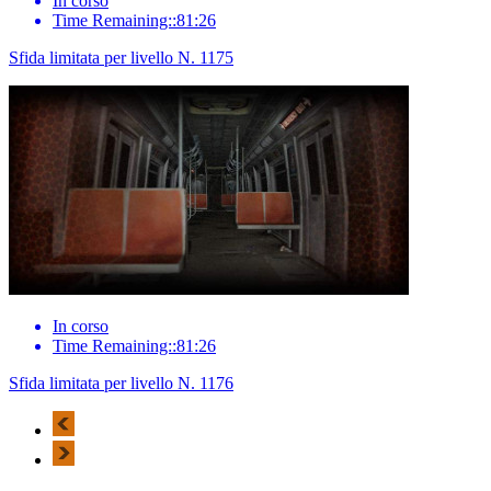
In corso
Time Remaining::81:26
Sfida limitata per livello N. 1175
In corso
Time Remaining::81:26
Sfida limitata per livello N. 1176