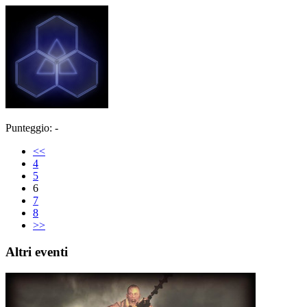
Punteggio: -
<<
4
5
6
7
8
>>
Altri eventi