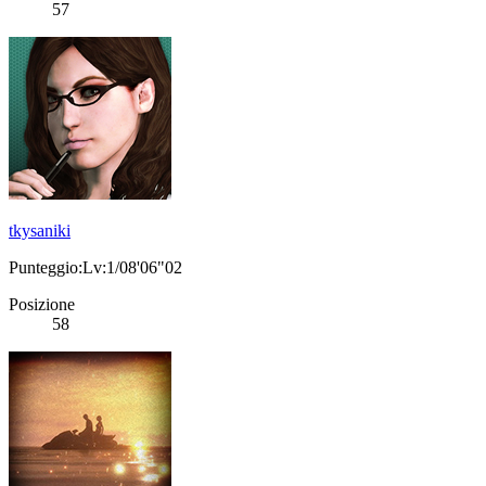
57
tkysaniki
Punteggio:Lv:1/08'06"02
Posizione
58