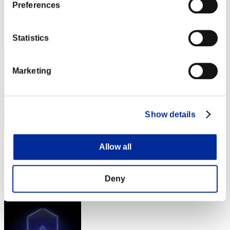
Preferences
Punteggio:Lv:1/02'26"73
Posizione
2
Statistics
Marketing
Show details
め〜で〜
Allow all
Punteggio:Lv:1/02'28"88
Deny
Posizione
3