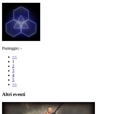
Punteggio: -
<<
1
2
3
4
5
>>
Altri eventi