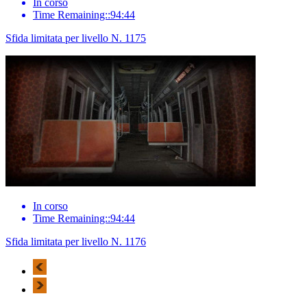
In corso
Time Remaining::94:44
Sfida limitata per livello N. 1175
In corso
Time Remaining::94:44
Sfida limitata per livello N. 1176