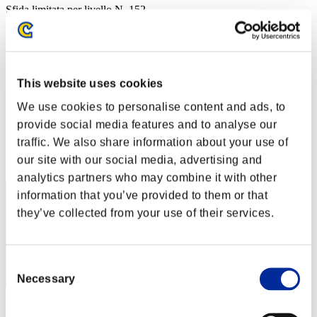
Sfida limitata per livello N. 152
04.10.2016 15:00 (JST) - 10.10.2016 15:00 (JST)
Vai all'evento
Singolo
Co-op
This website uses cookies
(Le classifiche sono aggiornate ogni 6 ore)
We use cookies to personalise content and ads, to
Classifiche
provide social media features and to analyse our
traffic. We also share information about your use of
Posizione
our site with our social media, advertising and
1
analytics partners who may combine it with other
information that you’ve provided to them or that
they’ve collected from your use of their services.
Consent
Necessary
Selection
kain