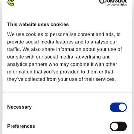
Sfida limitata per livello N. 137
16.08.2016 15:00 (JST) - 22.08.2016 15:00 (JST)
Vai all'evento
This website uses cookies
Singolo
Co-op
We use cookies to personalise content and ads, to
(Le classifiche sono aggiornate ogni 6 ore)
provide social media features and to analyse our
traffic. We also share information about your use of
Classifiche
our site with our social media, advertising and
Posizione
analytics partners who may combine it with other
1
information that you’ve provided to them or that
they’ve collected from your use of their services.
Consent
Necessary
Selection
Preferences
Punteggio: -