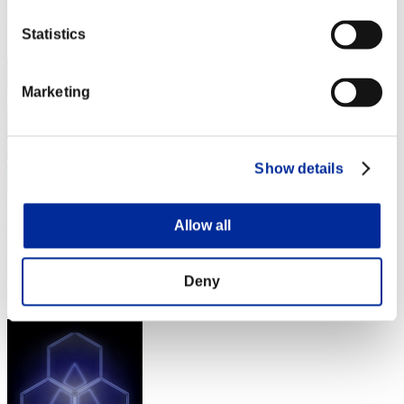
Posizione
Statistics
2
Marketing
Show details
DreykoSan7
Allow all
Punteggio:Lv:1/01'50"09
Posizione
Deny
2