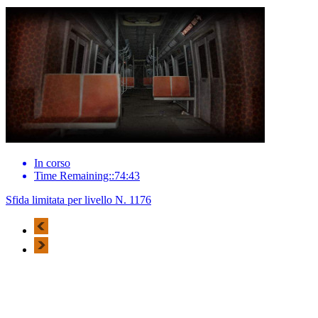
In corso
Time Remaining::74:43
Sfida limitata per livello N. 1176