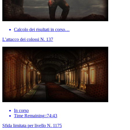
Calcolo dei risultati in corso…
L'attacco dei colossi N. 137
In corso
Time Remaining::74:43
Sfida limitata per livello N. 1175