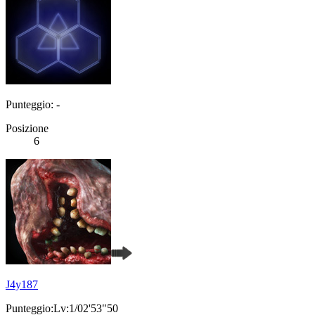
Punteggio: -
Posizione
6
J4y187
Punteggio:Lv:1/02'53"50