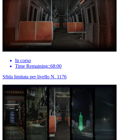
In corso
Time Remaining::68:00
Sfida limitata per livello N. 1176