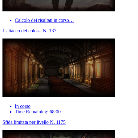
Calcolo dei risultati in corso…
L'attacco dei colossi N. 137
In corso
Time Remaining::68:00
Sfida limitata per livello N. 1175