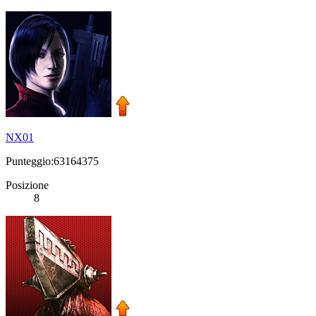
NX01
Punteggio:63164375
Posizione
8