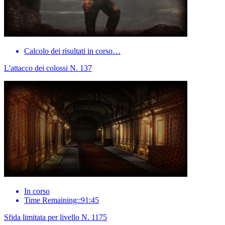
Calcolo dei risultati in corso…
L'attacco dei colossi N. 137
In corso
Time Remaining::91:45
Sfida limitata per livello N. 1175