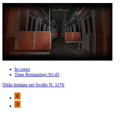
In corso
Time Remaining::91:45
Sfida limitata per livello N. 1176