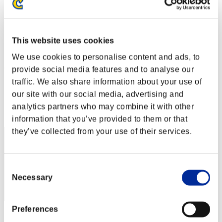
Sfida limitata per livello N. 129
19.07.2016 15:00 (JST) - 25.07.2016 15:00 (JST)
Vai all'evento
This website uses cookies
Singolo
Co-op
We use cookies to personalise content and ads, to
(Le classifiche sono aggiornate ogni 6 ore)
provide social media features and to analyse our
traffic. We also share information about your use of
Classifiche
our site with our social media, advertising and
Posizione
analytics partners who may combine it with other
1
information that you’ve provided to them or that
they’ve collected from your use of their services.
Consent
Necessary
Selection
Preferences
Punteggio: -