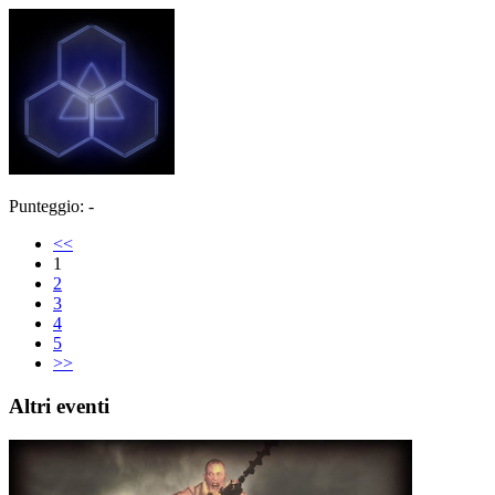
Punteggio: -
<<
1
2
3
4
5
>>
Altri eventi