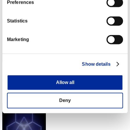
Preferences
Posizione
1
Statistics
Marketing
Show details
MAX
Punteggio:Lv:1/01'49"59
Allow all
Posizione
3
Deny