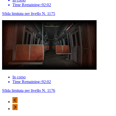
In corso
Time Remaining::92:02
Sfida limitata per livello N. 1175
In corso
Time Remaining::92:02
Sfida limitata per livello N. 1176