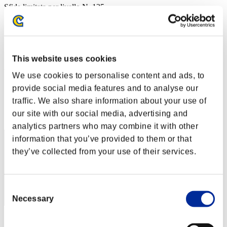
Sfida limitata per livello N. 125
05.07.2016 15:00 (JST) - 11.07.2016 15:00 (JST)
Vai all'evento
Singolo
Co-op
This website uses cookies
(Le classifiche sono aggiornate ogni 6 ore)
We use cookies to personalise content and ads, to
Classifiche
provide social media features and to analyse our
traffic. We also share information about your use of
Posizione
our site with our social media, advertising and
1
analytics partners who may combine it with other
information that you’ve provided to them or that
they’ve collected from your use of their services.
Consent
Necessary
Selection
Punteggio: -