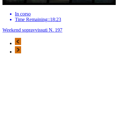
In corso
Time Remaining::18:23
Weekend sopravvissuti N. 197