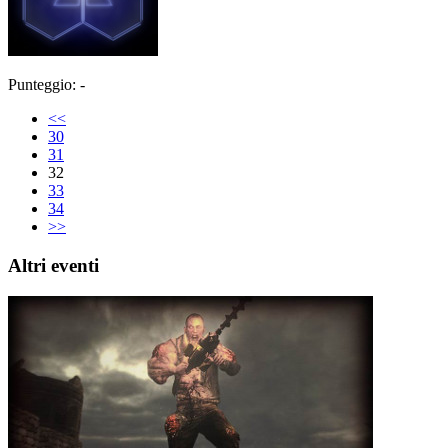
Punteggio: -
<<
30
31
32
33
34
>>
Altri eventi