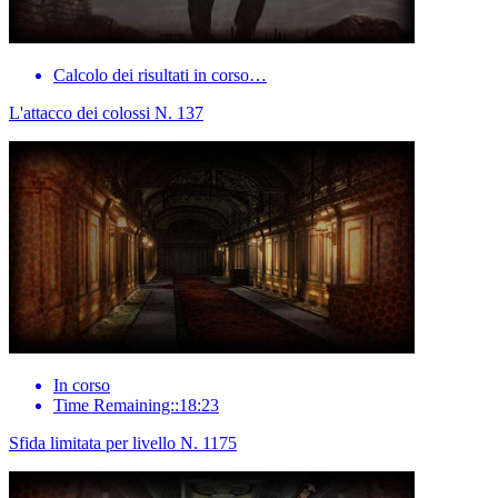
Calcolo dei risultati in corso…
L'attacco dei colossi N. 137
In corso
Time Remaining::18:23
Sfida limitata per livello N. 1175