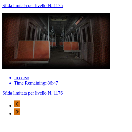
Sfida limitata per livello N. 1175
In corso
Time Remaining::86:47
Sfida limitata per livello N. 1176