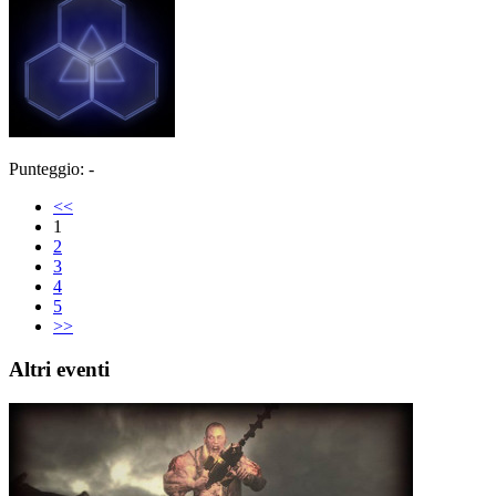
Punteggio: -
<<
1
2
3
4
5
>>
Altri eventi