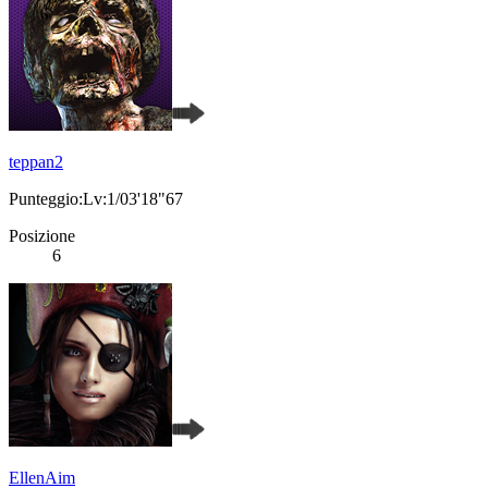
teppan2
Punteggio:Lv:1/03'18"67
Posizione
6
EllenAim