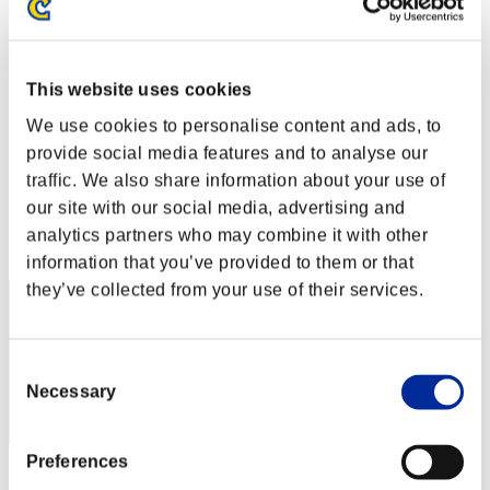
Weekend sopravvissuti N. 16
01.04.2016 15:00 (JST) - 04.04.2016 15:00 (JST)
Vai all'evento
This website uses cookies
Singolo
Co-op
We use cookies to personalise content and ads, to
(Le classifiche sono aggiornate ogni 6 ore)
provide social media features and to analyse our
traffic. We also share information about your use of
Classifiche
our site with our social media, advertising and
Posizione
analytics partners who may combine it with other
1
information that you’ve provided to them or that
they’ve collected from your use of their services.
Consent
Necessary
Selection
Preferences
Punteggio: -