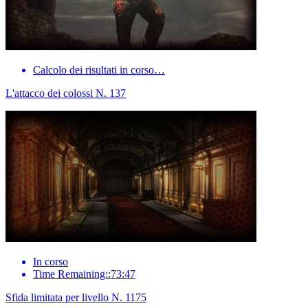
Calcolo dei risultati in corso…
L'attacco dei colossi N. 137
In corso
Time Remaining::73:47
Sfida limitata per livello N. 1175