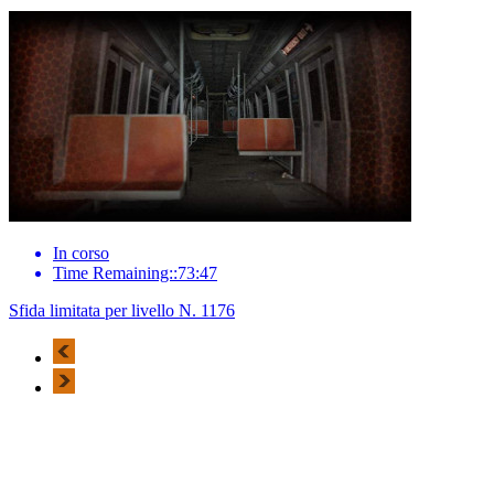
In corso
Time Remaining::73:47
Sfida limitata per livello N. 1176