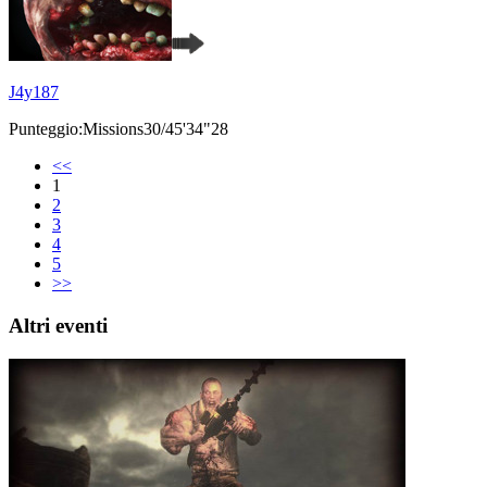
J4y187
Punteggio:Missions30/45'34"28
<<
1
2
3
4
5
>>
Altri eventi