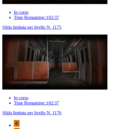
In corso
Time Remaining::102:37
Sfida limitata per livello N. 1175
In corso
Time Remaining::102:37
Sfida limitata per livello N. 1176