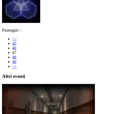
Punteggio: -
<<
45
46
47
48
49
>>
Altri eventi