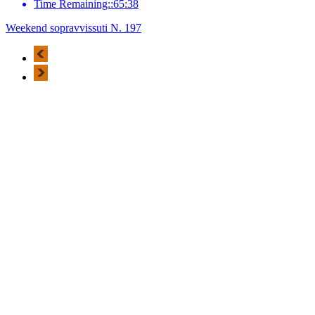
Time Remaining::65:38
Weekend sopravvissuti N. 197