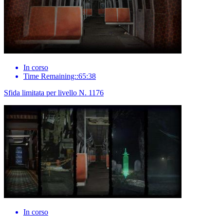
In corso
Time Remaining::65:38
Sfida limitata per livello N. 1176
In corso