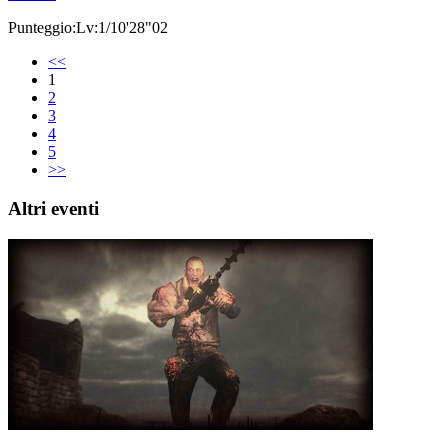
Punteggio:Lv:1/10'28"02
<<
1
2
3
4
5
>>
Altri eventi