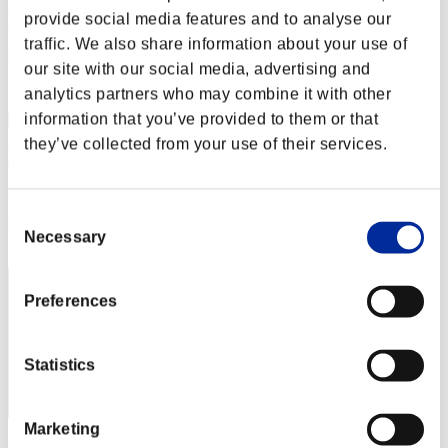
provide social media features and to analyse our
Punteggio:Lv:1/05'25"51
traffic. We also share information about your use of
Posizione
our site with our social media, advertising and
2
analytics partners who may combine it with other
information that you’ve provided to them or that
they’ve collected from your use of their services.
Dfactor
Punteggio:Lv:1/06'17"68
Consent
Posizione
Necessary
Selection
3
Preferences
Statistics
Marketing
Punteggio: -