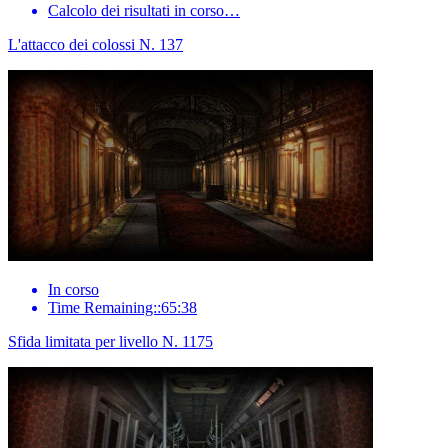
Calcolo dei risultati in corso…
L'attacco dei colossi N. 137
In corso
Time Remaining::65:38
Sfida limitata per livello N. 1175