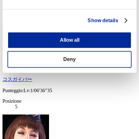
Posizione
4
Show details
Allow all
Deny
コスガイバー
Punteggio:Lv:1/06'36"35
Posizione
5