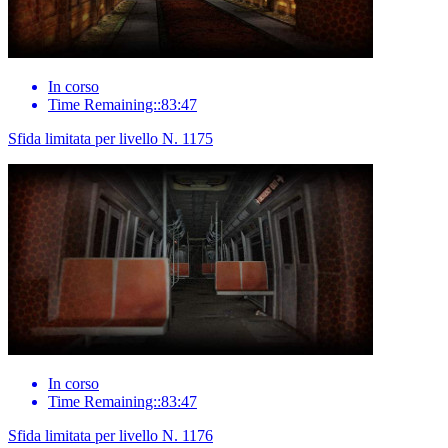
In corso
Time Remaining::83:47
Sfida limitata per livello N. 1175
In corso
Time Remaining::83:47
Sfida limitata per livello N. 1176