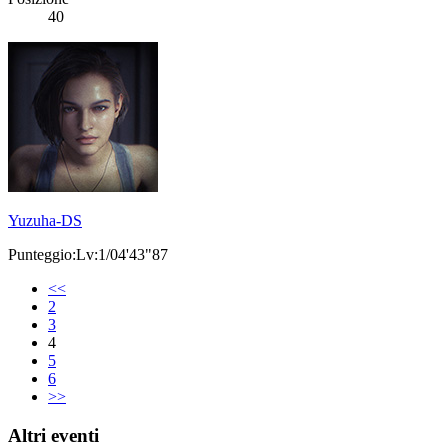
40
Yuzuha-DS
Punteggio:Lv:1/04'43"87
<<
2
3
4
5
6
>>
Altri eventi