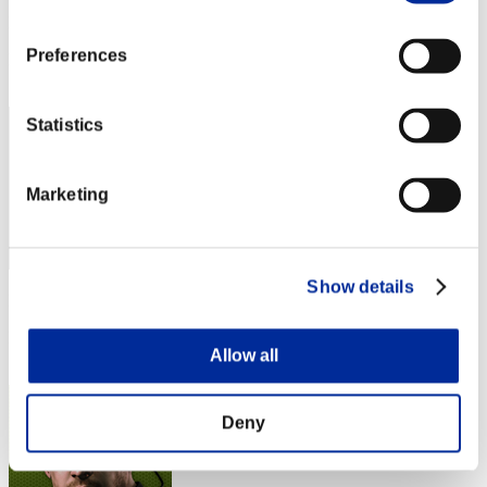
Punteggio:Lv:1/04'13"01
Preferences
Posizione
32
Statistics
Marketing
Show details
Punteggio: -
Posizione
Allow all
33
Deny