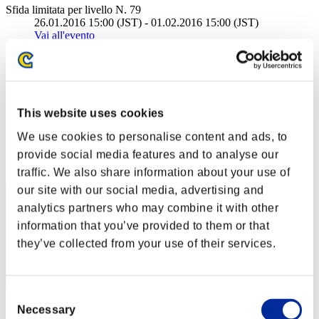
Sfida limitata per livello N. 79
26.01.2016 15:00 (JST) - 01.02.2016 15:00 (JST)
Vai all'evento
Singolo
Co-op
(Le classifiche sono aggiornate ogni 6 ore)
This website uses cookies
Classifiche
We use cookies to personalise content and ads, to
Posizione
provide social media features and to analyse our
31
traffic. We also share information about your use of
our site with our social media, advertising and
analytics partners who may combine it with other
information that you’ve provided to them or that
they’ve collected from your use of their services.
Consent
Drunk_Fabiao
Necessary
Selection