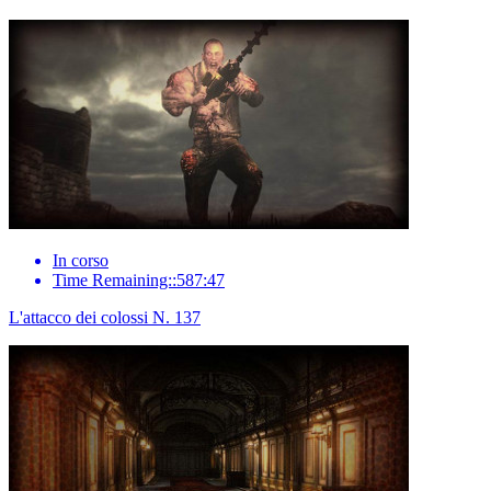
In corso
Time Remaining::587:47
L'attacco dei colossi N. 137