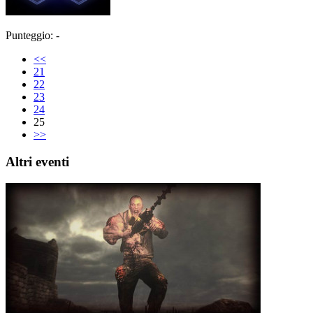
Punteggio: -
<<
21
22
23
24
25
>>
Altri eventi