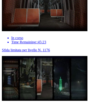
In corso
Time Remaining::45:23
Sfida limitata per livello N. 1176