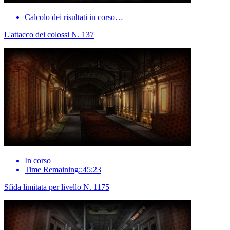
Calcolo dei risultati in corso…
L'attacco dei colossi N. 137
In corso
Time Remaining::45:23
Sfida limitata per livello N. 1175