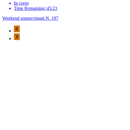
In corso
Time Remaining::45:23
Weekend sopravvissuti N. 197