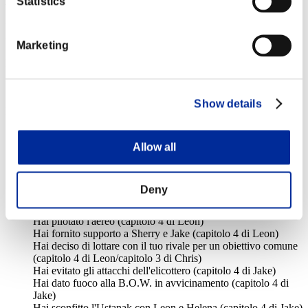
Event Details
Statistics
Ustanak e Ubistvo? Un cocktail infernale... Ma non è un problema
per te, no?
Marketing
Requisiti per la partecipazione
Utenti registrati su RE.NET
Login / Register here
Show details
Participation conditions
Utenti che ottengono almeno una delle medaglie obiettivo
durante l'evento (controllare le note sottostanti sulla
Allow all
partecipazione agli eventi)
Regole
- Ottieni il maggior numero di medaglie obiettivo durante
Deny
l'evento
- Le medaglie valide per l'evento sono:
Hai pilotato l'aereo (capitolo 4 di Leon)
Hai fornito supporto a Sherry e Jake (capitolo 4 di Leon)
Hai deciso di lottare con il tuo rivale per un obiettivo comune
(capitolo 4 di Leon/capitolo 3 di Chris)
Hai evitato gli attacchi dell'elicottero (capitolo 4 di Jake)
Hai dato fuoco alla B.O.W. in avvicinamento (capitolo 4 di
Jake)
Hai sconfitto l'Ustanak con Leon e Helena (capitolo 4 di Jake)