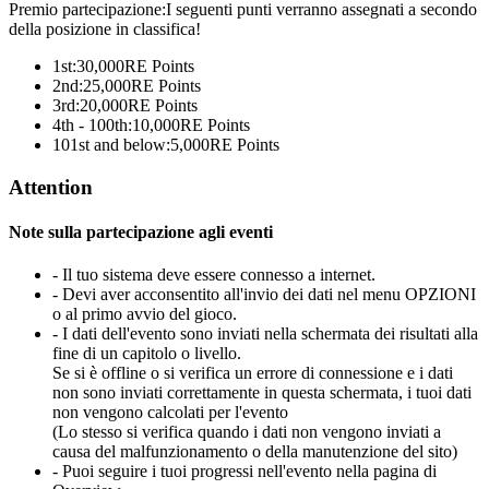
Premio partecipazione:I seguenti punti verranno assegnati a secondo
della posizione in classifica!
1st:
30,000
RE Points
2nd:
25,000
RE Points
3rd:
20,000
RE Points
4th - 100th:
10,000
RE Points
101st and below:
5,000
RE Points
Attention
Note sulla partecipazione agli eventi
- Il tuo sistema deve essere connesso a internet.
- Devi aver acconsentito all'invio dei dati nel menu OPZIONI
o al primo avvio del gioco.
- I dati dell'evento sono inviati nella schermata dei risultati alla
fine di un capitolo o livello.
Se si è offline o si verifica un errore di connessione e i dati
non sono inviati correttamente in questa schermata, i tuoi dati
non vengono calcolati per l'evento
(Lo stesso si verifica quando i dati non vengono inviati a
causa del malfunzionamento o della manutenzione del sito)
- Puoi seguire i tuoi progressi nell'evento nella pagina di