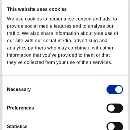
Weekend sopravvissuti N. 11
18.12.2015 15:00 (JST) - 21.12.2015 15:00 (JST)
This website uses cookies
Vai all'evento
We use cookies to personalise content and ads, to
Singolo
provide social media features and to analyse our
Co-op
traffic. We also share information about your use of
(Le classifiche sono aggiornate ogni 6 ore)
our site with our social media, advertising and
analytics partners who may combine it with other
Classifiche
information that you’ve provided to them or that
Posizione
they’ve collected from your use of their services.
861
Consent
Necessary
Selection
Preferences
shujo
Statistics