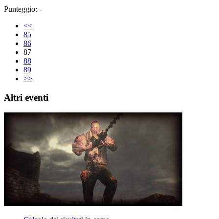
Punteggio: -
<<
85
86
87
88
89
>>
Altri eventi