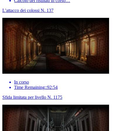
Calcolo dei risultati in corso…
L'attacco dei colossi N. 137
In corso
Time Remaining::92:54
Sfida limitata per livello N. 1175