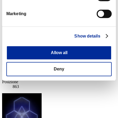
Punteggio:Missions5/13'31"19
Marketing
Posizione
862
Show details
Allow all
Deny
Punteggio: -
Posizione
863