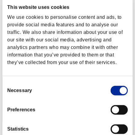
Sfida limitata per livello N. 64
This website uses cookies
01.12.2015 15:00 (JST) - 07.12.2015 15:00 (JST)
Vai all'evento
We use cookies to personalise content and ads, to
provide social media features and to analyse our
Singolo
Co-op
traffic. We also share information about your use of
our site with our social media, advertising and
(Le classifiche sono aggiornate ogni 6 ore)
analytics partners who may combine it with other
Classifiche
information that you’ve provided to them or that
they’ve collected from your use of their services.
Posizione
51
Consent
Necessary
Selection
Preferences
Statistics
Punteggio: -