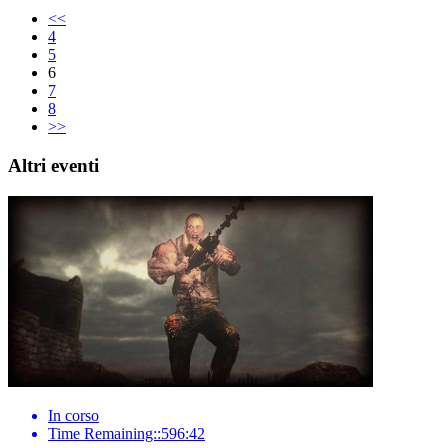
<<
4
5
6
7
8
>>
Altri eventi
In corso
Time Remaining::596:42