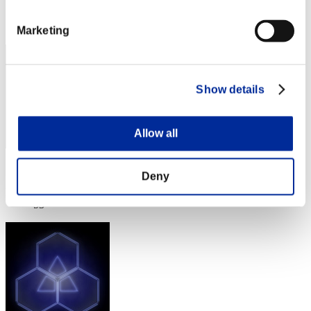
Posizione
52
Marketing
Show details
Allow all
Punteggio: -
Deny
Posizione
53