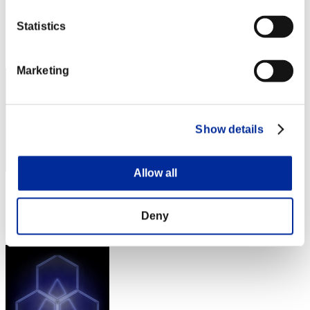
Punteggio:Lv:74/03'06"78
Statistics
Posizione
382
Marketing
Show details
Allow all
Punteggio: -
Posizione
Deny
383