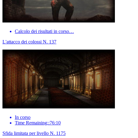
Calcolo dei risultati in corso…
L'attacco dei colossi N. 137
In corso
Time Remaining::76:10
Sfida limitata per livello N. 1175