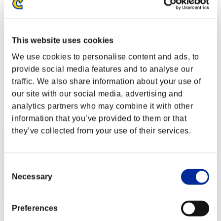
Sfida limitata per livello N. 61
24.11.2015 15:00 (JST) - 30.11.2015 15:00 (JST)
Vai all'evento
This website uses cookies
Singolo
Co-op
We use cookies to personalise content and ads, to
(Le classifiche sono aggiornate ogni 6 ore)
provide social media features and to analyse our
traffic. We also share information about your use of
Classifiche
our site with our social media, advertising and
Posizione
analytics partners who may combine it with other
381
information that you’ve provided to them or that
they’ve collected from your use of their services.
Consent
Necessary
Selection
Preferences
AsA0501