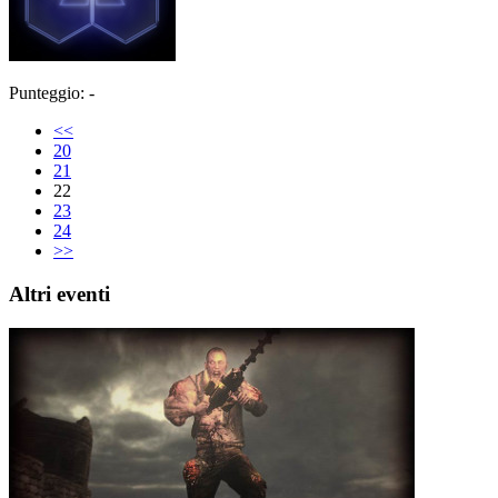
Punteggio: -
<<
20
21
22
23
24
>>
Altri eventi