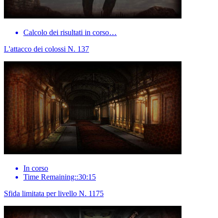
Calcolo dei risultati in corso…
L'attacco dei colossi N. 137
In corso
Time Remaining::30:15
Sfida limitata per livello N. 1175