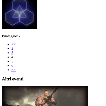
Punteggio: -
<<
2
3
4
5
6
>>
Altri eventi