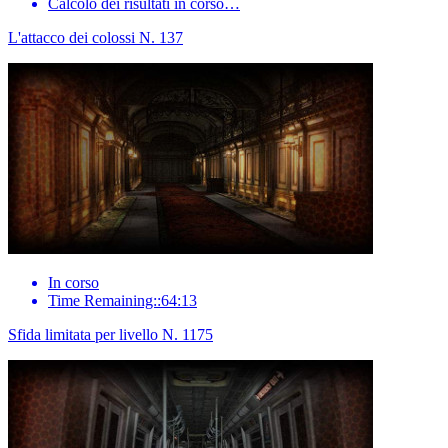
Calcolo dei risultati in corso…
L'attacco dei colossi N. 137
In corso
Time Remaining::64:13
Sfida limitata per livello N. 1175