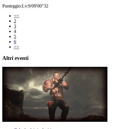
Punteggio:Lv:9/09'00"32
<<
2
3
4
5
6
>>
Altri eventi