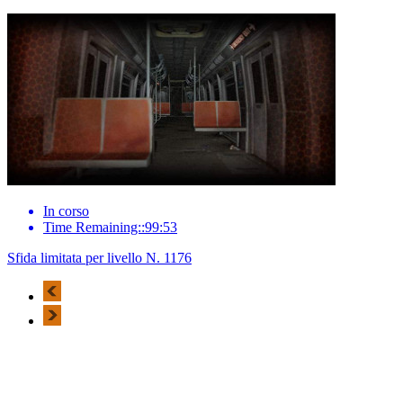
In corso
Time Remaining::99:53
Sfida limitata per livello N. 1176