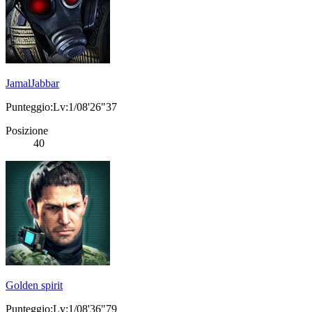
JamalJabbar
Punteggio:Lv:1/08'26"37
Posizione
40
Golden spirit
Punteggio:Lv:1/08'36"79