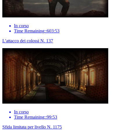
In corso
Time Remaining::603:53
L'attacco dei colossi N. 137
In corso
Time Remaining::99:53
Sfida limitata per livello N. 1175