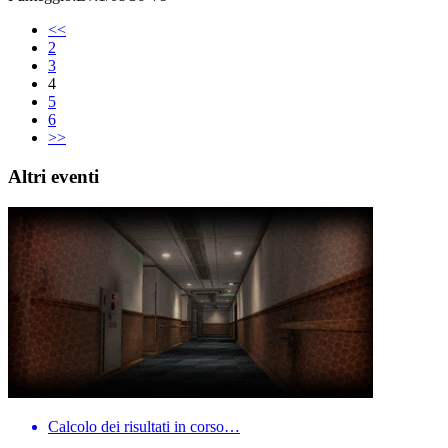
<<
2
3
4
5
6
>>
Altri eventi
Calcolo dei risultati in corso…