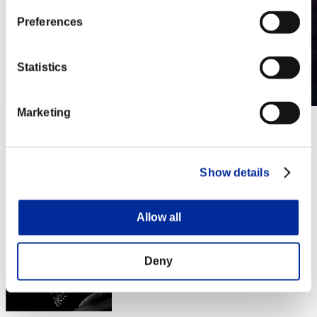
Preferences
Statistics
Marketing
Mdarthur
Punteggio:Lv:1/07'10"93
Show details
Posizione
33
Allow all
Deny