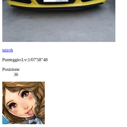
taizoh
Punteggio:Lv:1/07'58"48
Posizione
36