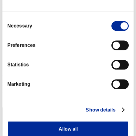
Posizione
41
Consent
Necessary
Selection
Preferences
Statistics
In0
Marketing
Punteggio:Lv:1/04'26"24
Posizione
43
Show details
Allow all