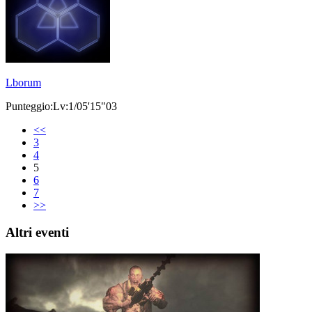
Lborum
Punteggio:Lv:1/05'15"03
<<
3
4
5
6
7
>>
Altri eventi