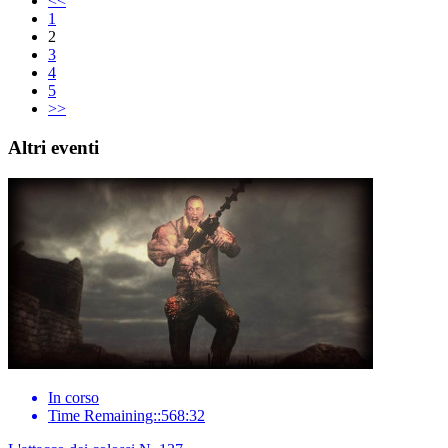
<<
1
2
3
4
5
>>
Altri eventi
In corso
Time Remaining::568:32