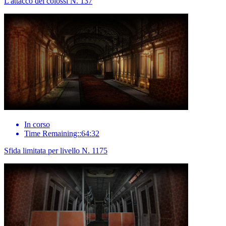
L'attacco dei colossi N. 137
In corso
Time Remaining::64:32
Sfida limitata per livello N. 1175