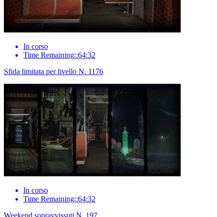
In corso
Time Remaining::64:32
Sfida limitata per livello N. 1176
In corso
Time Remaining::64:32
Weekend sopravvissuti N. 197