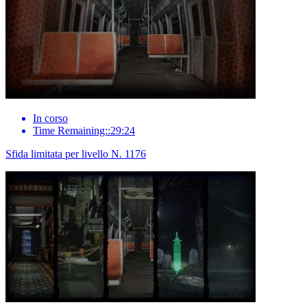
In corso
Time Remaining::29:24
Sfida limitata per livello N. 1176