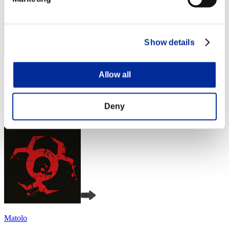
Show details
Fiore
Allow all
Punteggio:Lv:1/03'15"07
Posizione
Deny
4
Matolo