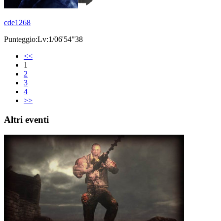
cde1268
Punteggio:Lv:1/06'54"38
<<
1
2
3
4
>>
Altri eventi