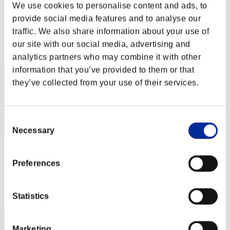
masaki826z
We use cookies to personalise content and ads, to
provide social media features and to analyse our
Punteggio:Lv:1/02'37"88
traffic. We also share information about your use of
Posizione
our site with our social media, advertising and
2
analytics partners who may combine it with other
information that you’ve provided to them or that
they’ve collected from your use of their services.
Consent
Necessary
Selection
rider-t.k
Preferences
Punteggio:Lv:1/02'46"90
Posizione
3
Statistics
Marketing