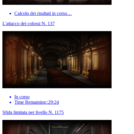
Calcolo dei risultati in corso…
L'attacco dei colossi N. 137
In corso
Time Remaining::29:24
Sfida limitata per livello N. 1175