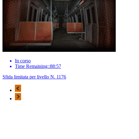
In corso
Time Remaining::88:57
Sfida limitata per livello N. 1176