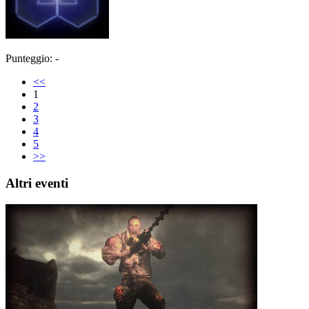
Punteggio: -
<<
1
2
3
4
5
>>
Altri eventi