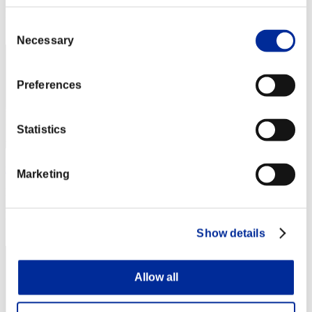
Posizione
Consent
2
Necessary
Selection
Preferences
Statistics
ruyruy
Marketing
Punteggio:Missions30/55'13"82
Posizione
3
Show details
Allow all