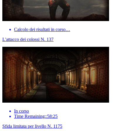
Calcolo dei risultati in corso…
L'attacco dei colossi N. 137
In corso
Time Remaining::58:25
Sfida limitata per livello N. 1175