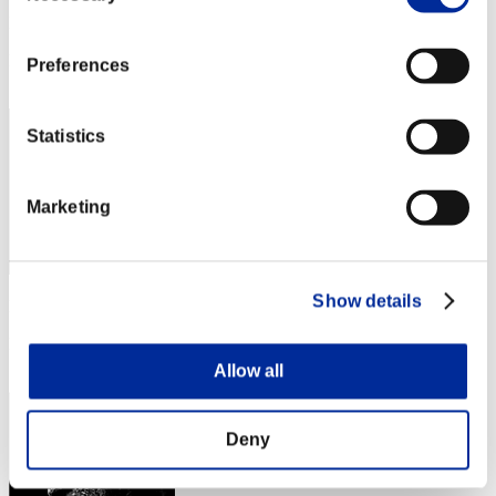
Punteggio:Lv:1/05'44"33
Posizione
Preferences
22
Statistics
Marketing
Show details
Punteggio: -
Posizione
22
Allow all
Deny