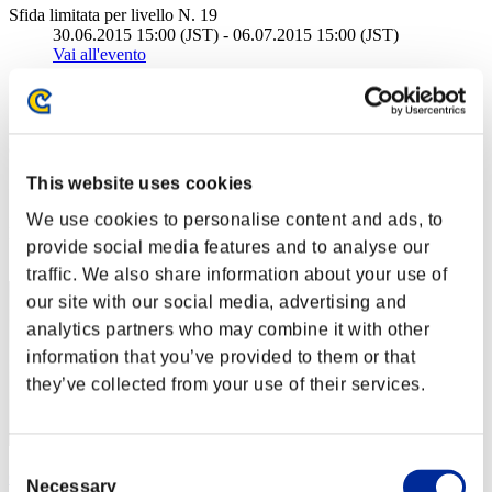
Sfida limitata per livello N. 19
30.06.2015 15:00 (JST) - 06.07.2015 15:00 (JST)
Vai all'evento
Singolo
Co-op
(Le classifiche sono aggiornate ogni 6 ore)
This website uses cookies
Classifiche
We use cookies to personalise content and ads, to
Posizione
provide social media features and to analyse our
20
traffic. We also share information about your use of
our site with our social media, advertising and
analytics partners who may combine it with other
information that you’ve provided to them or that
they’ve collected from your use of their services.
Consent
Claire
Necessary
Selection