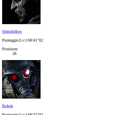
Stringfellow
Punteggio:Lv:1/06'41"82
Posizione
28
Bobok
Punteggio:Lv:1/06'41"82