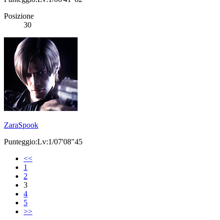
Posizione
30
ZaraSpook
Punteggio:Lv:1/07'08"45
<<
1
2
3
4
5
>>