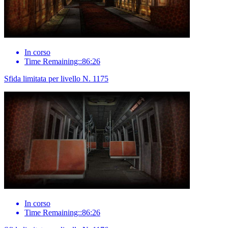
In corso
Time Remaining::86:26
Sfida limitata per livello N. 1175
In corso
Time Remaining::86:26