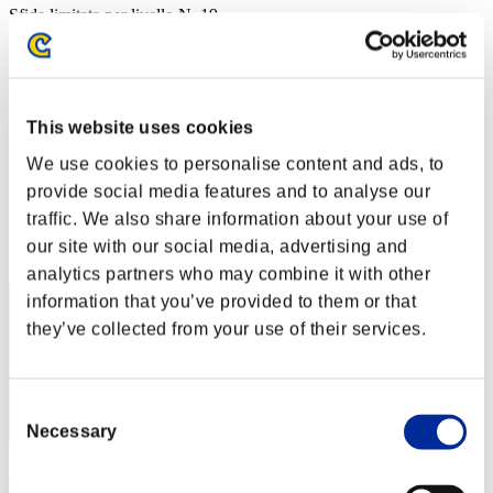
Sfida limitata per livello N. 19
30.06.2015 15:00 (JST) - 06.07.2015 15:00 (JST)
Vai all'evento
Singolo
Co-op
This website uses cookies
(Le classifiche sono aggiornate ogni 6 ore)
We use cookies to personalise content and ads, to
Classifiche
provide social media features and to analyse our
traffic. We also share information about your use of
Posizione
our site with our social media, advertising and
11
analytics partners who may combine it with other
information that you’ve provided to them or that
they’ve collected from your use of their services.
Consent
Necessary
Selection
ersan61