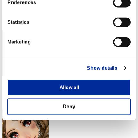
Preferences
Punteggio:Lv:1/04'41"41
Posizione
Statistics
12
Marketing
Show details
Punteggio: -
Allow all
Posizione
12
Deny