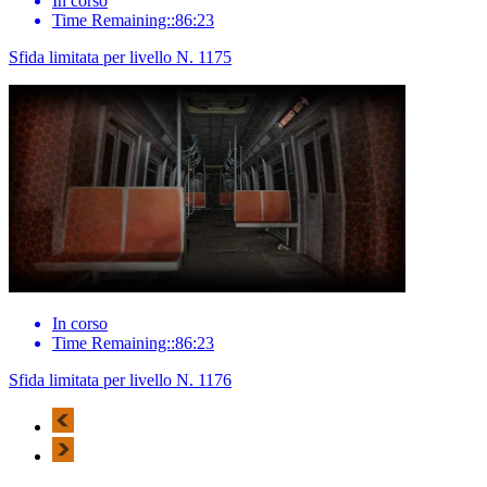
In corso
Time Remaining::86:23
Sfida limitata per livello N. 1175
In corso
Time Remaining::86:23
Sfida limitata per livello N. 1176