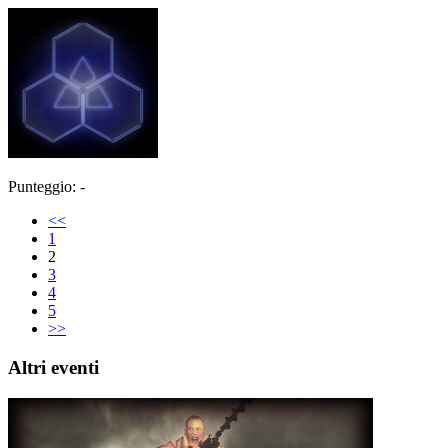
Punteggio: -
<<
1
2
3
4
5
>>
Altri eventi