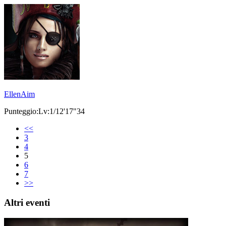
EllenAim
Punteggio:Lv:1/12'17"34
<<
3
4
5
6
7
>>
Altri eventi