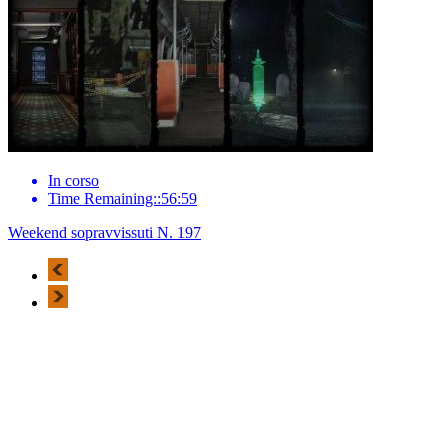
In corso
Time Remaining::56:59
Weekend sopravvissuti N. 197