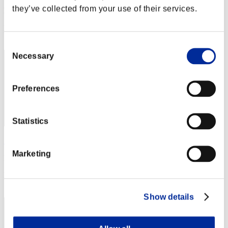
they’ve collected from your use of their services.
Punteggio:Lv:1/08'36"45
Posizione
42
Consent
Necessary
Selection
Preferences
Statistics
ZUESHI
Marketing
Punteggio:Lv:1/08'44"35
Posizione
43
Show details