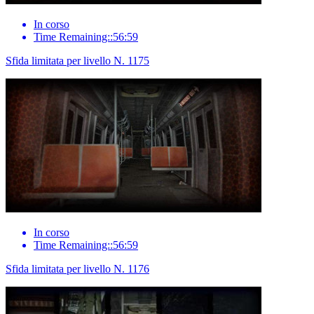
In corso
Time Remaining::56:59
Sfida limitata per livello N. 1175
In corso
Time Remaining::56:59
Sfida limitata per livello N. 1176