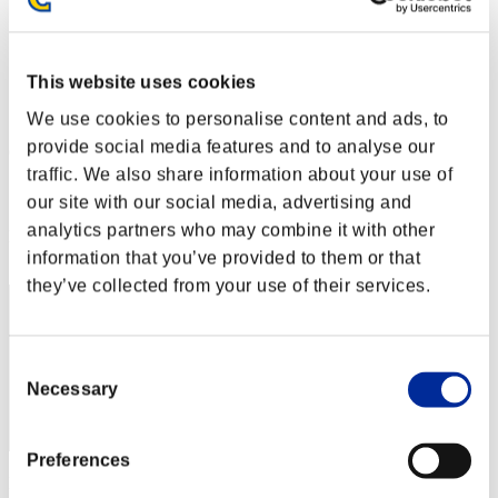
Sfida limitata per livello N. 19
30.06.2015 15:00 (JST) - 06.07.2015 15:00 (JST)
Vai all'evento
This website uses cookies
Singolo
Co-op
We use cookies to personalise content and ads, to
provide social media features and to analyse our
(Le classifiche sono aggiornate ogni 6 ore)
traffic. We also share information about your use of
Classifiche
our site with our social media, advertising and
analytics partners who may combine it with other
Posizione
1371
information that you’ve provided to them or that
they’ve collected from your use of their services.
Consent
Necessary
Selection
Preferences
Punteggio: -