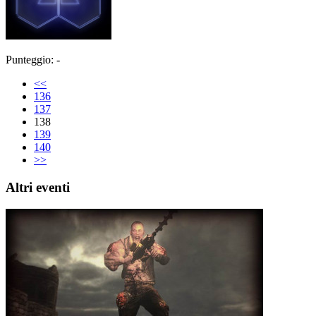
Punteggio: -
<<
136
137
138
139
140
>>
Altri eventi