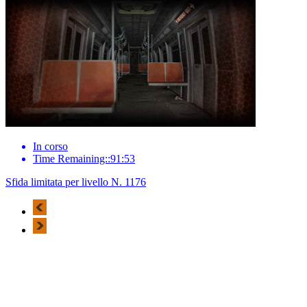
In corso
Time Remaining::91:53
Sfida limitata per livello N. 1176