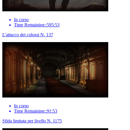
In corso
Time Remaining::595:53
L'attacco dei colossi N. 137
In corso
Time Remaining::91:53
Sfida limitata per livello N. 1175